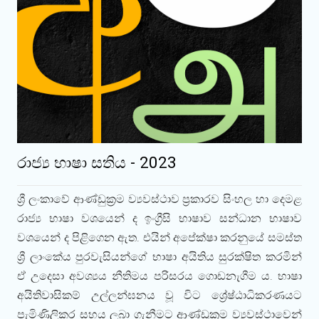
රාජ්‍ය භාෂා සතිය - 2023
ශ්‍රී ලංකාවේ ආණ්ඩුක්‍රම ව්‍යවස්ථාව ප්‍රකාරව සිංහල හා දෙමළ
රාජ්‍ය භාෂා වශයෙන් ද ඉංග්‍රීසි භාෂාව සන්ධාන භාෂාව
වශයෙන් ද පිළිගෙන ඇත. එයින් අපේක්ෂා කරනුයේ සමස්ත
ශ්‍රී ලාංකේය පුරවැසියන්ගේ භාෂා අයිතිය සුරක්ෂිත කරමින්
ඒ උදෙසා අවශ්‍යය නීතිමය පරිසරය ගොඩනැගීම ය. භාෂා
අයිතිවාසිකම් උල්ලන්ඝනය වූ විට ශ්‍රේෂ්ඨාධිකරණයට
පැමිණිලිකර සහය ලබා ගැනීමට ආණ්ඩුක්‍රම ව්‍යවස්ථාවෙන්