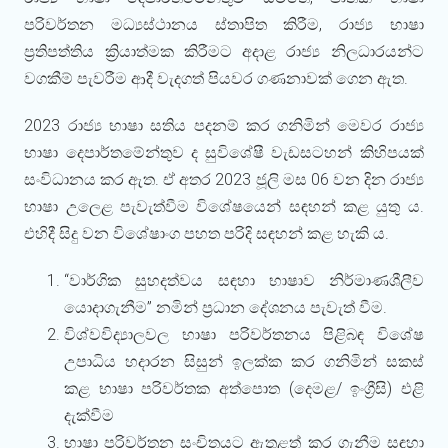
පරිවර්තන මධ්‍යස්ථානය ස්තාපිත කිරීම, රාජ්‍ය භාෂා
ප්‍රතිපත්තිය ක්‍රියාත්මක කිරීමට අදාළ රාජ්‍ය නිලධාරයන්ට
වගකීම් පැවරීම ආදී වැදගත් පියවර ගණනාවක් ගෙන ඇත.
2023 රාජ්‍ය භාෂා සතිය පදනම් කර ගනිමින් මෙවර රාජ්‍ය
භාෂා දෙපාර්තමේන්තුව ද සුවිශේෂී වැඩසටහන් කිහිපයක්
සංවිධානය කර ඇත. ඒ අතර 2023 ජූලි මස 06 වන දින රාජ්‍ය
භාෂා උලෙළ පැවැත්වීම විශේෂයෙන් සඳහන් කළ යුතු ය.
එහිදී සිදු වන විශේෂාංග පහත පරිදි සඳහන් කළ හැකි ය.
“වාර්ගික සුහදත්වය සඳහා භාෂාව නිර්මාණශීලීව
යොදාගැනීම” නමින් ප්‍රධාන දේශනය පැවැත් වීම.
විශ්වවිද්‍යාලවල භාෂා පරිවර්තනය පිළිබඳ විශේෂ
උපාධිය හදාරන සිසුන් ඉලක්ක කර ගනිමින් සකස්
කළ භාෂා පරිවර්තක අත්පොත (දෙමළ/ ඉංග්‍රීසි) එළි
දැක්වීම
භාෂා පරිවර්තන සංචිතයට ඇතුළත් කර ගැනීම සඳහා