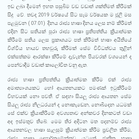
ඉඩ ලබා දීමෙන් ඉහත පසුබිම වඩ වඩාත් ශක්තිමත් කිරීමක්
සිදු වේ. තවද 2019 වර්ෂයේ සිට සෑම වර්ෂයක ම ජූලි මස
පළමුවන ( 07.01) දිනය රාජ්‍ය භාෂා දිනය ලෙස නම් කිරීමත්
එදින සිට සතියක් පුරා රාජ්‍ය භාෂා ප්‍රතිපත්තිය ක්‍රියාත්මක
කිරීමේ සතිය ලෙස ප්‍රකාශයට පත් කිරීමත් භාෂා අයිතියේ
විශ්වීය භායව තහවුරු කිරීමක් සේම විවිධත්වය තුළින්
එක්සත්කම ආරක්ෂා කිරීමේ දෑවැන්ත පියවරක් වශයෙන් ද
පෙන්වාදීම වඩාත් කාලෝචිත වනු ඇත.
රාජ්‍ය භාෂා ප්‍රතිපත්තිය ක්‍රියාත්මක කිරීම එක් රාජ්‍ය
අමාත්‍යාංශයකට හෝ ආයතනයකට පමණක් ඉටුකිරීමේ
විභවයක් නො පවතී. ඒ සඳහා සියලූ රාජ්‍ය ආයතන සේම
සියලු රාජ්‍ය නිලධරයන් ද නොකැඩෙන, නොබිදෙන යධමක්
සේ එක්ව ක්‍රියාකිරීමේ අවශ්‍යතාව අන්කවර දිනකටත් වඩා
අද ඉස්මතුව තිබේ. මෙම තිර අදිටන මත පදනම්ව රාජ්‍ය
ආයතනවල භාෂා සැලසුම් ක්‍රියාත්මක කිරීම ප්‍රචලිත කිරීම,
රාජ්‍ය භාෂා දෙපාර්තමේන්තුව යටතේ, ජාතික භාෂා