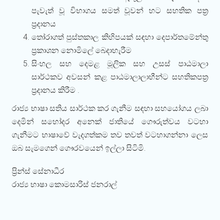
පැවැත් වූ විභාගය සමත් වූවන් හට සහතික පත්‍ර
ප්‍රදානය
තෝරාගත් පුස්තකාල කිහිපයක් සඳහා දෙපාර්තමේන්තු
ප්‍රකාශන නොමිලේ බෙදාහැරීම
සිංහල සහ දෙමළ මූලික සහ උසස් පාඨමාලා
සාර්ථකව අවසන් කළ පාඨමාලාලාභීන්ට සහතිකපත්‍ර
ප්‍රදානය කිරීම .
රාජ්‍ය භාෂා සතිය සාර්ථක කර ගැනීම සඳහා සහයෝගය ලබා
දෙමින් සහෝදර අනෙක් ජාතියේ ගෞරුත්වය වටහා
ගැනීමට භාෂාවේ වැදගත්කම තව තවත් වටහාගන්නා ලෙස
ඔබ සැමගෙන් ගෞරවයෙන් ඉල්ලා සිටිමි.
ප්‍රින්ස් සේනාධීර
රාජ්‍ය භාෂා කොමසාරිස් ජනරාල්