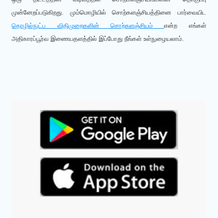
முன்னேறப்படுகிறது. மும்மொழியில் சொற்களஞ்சியத்தினை பார்வையிட
தொழில்நுட்ப விதிமுறைகளின் சொற்களஞ்சியம்
என்ற எங்கள்
அதிகாரப்பூர்வ இணையதளத்தில் இப்போது நீங்கள் உள்நுழையலாம்.