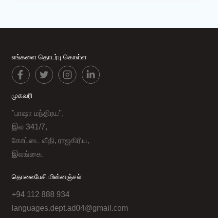
எங்களை தொடர்பு கொள்ள
முகவரி
"பாஷா மந்திரய",
இல 341/7,
கோட்டை வீதி, ராஜகிரிய,
இலங்கை.
தொலைபேசி மின்னஞ்சல்
+94 112 888 934
languages.dept.ad04@gmail.com