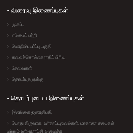
- விரைவு இணைப்புகள்
முகப்பு
எம்மைப் பற்றி
மொழிபெயர்ப்பு பகுதி
கலைச்சொல்லகராதிப் பிரிவு
சேவைகள்
தொடர்புகளுக்கு
- தொடர்புடைய இணைப்புகள்
இலங்கை ஜனாதிபதி
பொது நிருவாக, உள்நாட்டலுவல்கள், மாகாண சபை௧ள்
மற்றும் உள்ளூராட்சி அமைச்சு