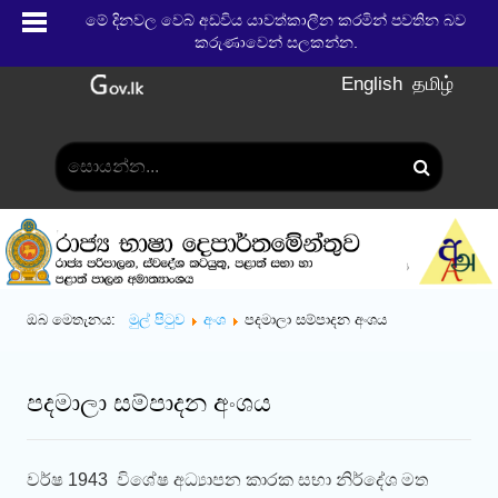
මේ දිනවල වෙබ් අඩවිය යාවත්කාලීන කරමින් පවතින බව
කරුණාවෙන් සලකන්න.
English
தமிழ்
ඔබ මෙතැනය:
මුල් පිටුව
අංශ
පදමාලා සම්පාදන අංශය
පදමාලා සම්පාදන අංශය
වර්ෂ 1943 විශේෂ අධ්‍යාපන කාරක සභා නිර්දේශ මත