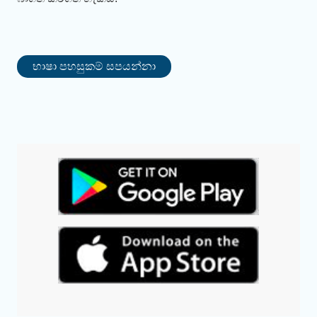
භාෂා පහසුකම් සපයන්නා