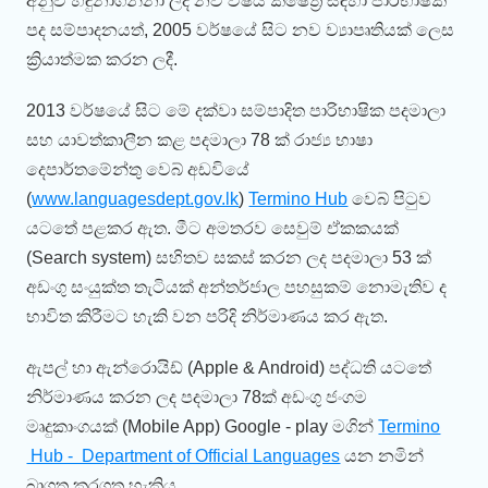
අනුව හඳුනාගන්නා ලද නව විෂය ක්ෂේත්‍ර සඳහා පාරිභාෂික
පද සම්පාදනයත්, 2005 වර්ෂයේ සිට නව ව්‍යාපෘතියක් ලෙස
ක්‍රියාත්මක කරන ලදී.
2013 වර්ෂයේ සිට මේ දක්වා සම්පාදිත පාරිභාෂික පදමාලා
සහ යාවත්කාලීන කළ පදමාලා 78 ක් රාජ්‍ය භාෂා
දෙපාර්තමේන්තු වෙබ් අඩවියේ
(
www.languagesdept.gov.lk
)
Termino Hub
වෙබ් පිටුව
යටතේ පළකර ඇත. මීට අමතරව සෙවුම් ඒකකයක්
(Search system) සහිතව සකස් කරන ලද පදමාලා 53 ක්
අඩංගු සංයුක්ත තැටියක් අන්තර්ජාල පහසුකම් නොමැතිව ද
භාවිත කිරීමට හැකි වන පරිදි නිර්මාණය කර ඇත.
ඇපල් හා ඇන්රොයිඩ් (Apple & Android) පද්ධති යටතේ
නිර්මාණය කරන ලද පදමාලා 78ක් අඩංගු ජංගම
මෘදුකාංගයක් (Mobile App) Google - play මගින්
Termino
Hub - Department of Official Languages
යන නමින්
බාගත කරගත හැකිය.