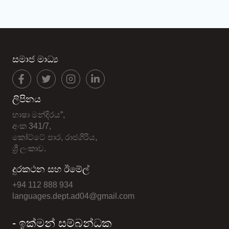
සමාජ මාධ්‍ය
ලිපිනය
භාෂා මන්දිරය”,
අංක 341/7,
කෝට්ටේ පාර, රාජගිරිය,
ශ්‍රී ලංකාව.
දුරකථන සහ ඊමේල්
+94 112 888 934
languages.dept.ad04@gmail.com
- ඉක්මන් සම්බන්ධක