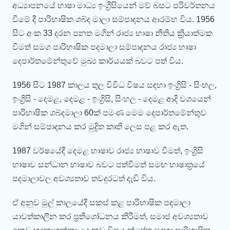
අධ්‍යාපනයේ භාෂා මාධ්‍ය ඉංග්‍රීසියෙන් මව් බසට පරිවර්තනය
වීමේ දී පාරිභාෂික ශබ්ද මාලා සම්පාදනය ආරම්භ විය. 1956
සිට අංක 33 දරන පනත මගින් රාජ්‍ය භාෂා නීතිය ක්‍රියාත්මක
වීමත් සමග පාරිභාෂික පදමාලා සම්පාදනය රාජ්‍ය භාෂා
දෙපාර්තමේන්තුවේ මුඛ්‍ය කාර්යයක් බවට පත් විය.
1956 සිට 1987 කාලය තුල විවිධ විෂය සඳහා ඉංග්‍රිසි - සිංහල,
ඉංග්‍රිසි - දෙමළ, දෙමළ - ඉංග්‍රිසි, සිංහල - දෙමළ ආදි වශයෙන්
පාරිභාෂික ශබ්දමාලා 60ක් පමණ මෙම දෙපාර්තමේන්තුව
මගින් සම්පාදනය කර මුද්‍රිත කෘති ලෙස පළ කර ඇත.
1987 වර්ෂයේදී දෙමළ භාෂාව රාජ්‍ය භාෂාව වීමත්, ඉංග්‍රිසි
භාෂාව සන්ධාන භාෂාව බවට පත්වීමත් සමඟ භාෂාත්‍රයේ
පදමාලාවල අවශ්‍යතාව තවදුරටත් දැඩි විය.
ඒ අනුව මුල් කාලයේදී සකස් කළ පාරිභාෂික පදමාලා
යාවත්කාලීන කර ප්‍රතිශෝධනය කිරීමත්, සමාජ අවශ්‍යතාව