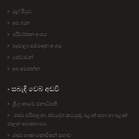
මුල් පිටුව
අප ගැන
පරිවර්තන අංශය
පදමාලා සම්පාදන අංශය
සේවාවන්
අප අමතන්න
- සබැඳි වෙබ් අඩවි
ශ්‍රී ලංකාවේ ජනාධිපති
රාජ්‍ය පරිපාලන, ස්වදේශ කටයුතු, පළාත් සභා හා පළාත්
පාලන අමාත්‍යාංශය
රාජ්‍ය භාෂා කොමිෂන් සභාව