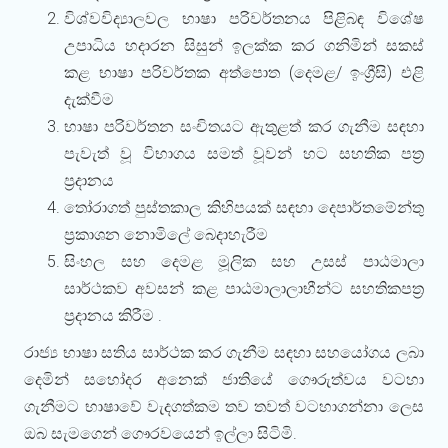
විශ්වවිද්‍යාලවල භාෂා පරිවර්තනය පිළිබඳ විශේෂ
උපාධිය හදාරන සිසුන් ඉලක්ක කර ගනිමින් සකස්
කළ භාෂා පරිවර්තක අත්පොත (දෙමළ/ ඉංග්‍රීසි) එළි
දැක්වීම
භාෂා පරිවර්තන සංචිතයට ඇතුළත් කර ගැනීම සඳහා
පැවැත් වූ විභාගය සමත් වූවන් හට සහතික පත්‍ර
ප්‍රදානය
තෝරාගත් පුස්තකාල කිහිපයක් සඳහා දෙපාර්තමේන්තු
ප්‍රකාශන නොමිලේ බෙදාහැරීම
සිංහල සහ දෙමළ මූලික සහ උසස් පාඨමාලා
සාර්ථකව අවසන් කළ පාඨමාලාලාභීන්ට සහතිකපත්‍ර
ප්‍රදානය කිරීම .
රාජ්‍ය භාෂා සතිය සාර්ථක කර ගැනීම සඳහා සහයෝගය ලබා
දෙමින් සහෝදර අනෙක් ජාතියේ ගෞරුත්වය වටහා
ගැනීමට භාෂාවේ වැදගත්කම තව තවත් වටහාගන්නා ලෙස
ඔබ සැමගෙන් ගෞරවයෙන් ඉල්ලා සිටිමි.