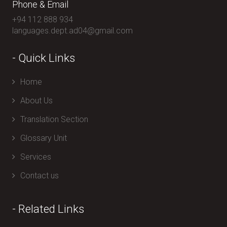
Phone & Email
+94 112 888 934
languages.dept.ad04@gmail.com
- Quick Links
Home
About Us
Translation Section
Glossary Unit
Services
Contact us
- Related Links