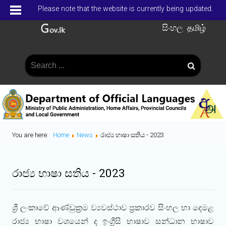
Please note that the website is currently being updated.
සිංහල
தமிழ்
You are here:
Home
News
රාජ්‍ය භාෂා සතිය - 2023
රාජ්‍ය භාෂා සතිය - 2023
ශ්‍රී ලංකාවේ ආණ්ඩුක්‍රම ව්‍යවස්ථාව ප්‍රකාරව සිංහල හා දෙමළ
රාජ්‍ය භාෂා වශයෙන් ද ඉංග්‍රීසි භාෂාව සන්ධාන භාෂාව