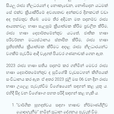
සියලු රාජ්‍ය නිලධරයන් ද නොකැඩෙන, නොබිදෙන යධමක්
සේ එක්ව ක්‍රියාකිරීමේ අවශ්‍යතාව අන්කවර දිනකටත් වඩා
අද ඉස්මතුව තිබේ. මෙම තිර අදිටන මත පදනම්ව රාජ්‍ය
ආයතනවල භාෂා සැලසුම් ක්‍රියාත්මක කිරීම ප්‍රචලිත කිරීම,
රාජ්‍ය භාෂා දෙපාර්තමේන්තුව යටතේ, ජාතික භාෂා
පරිවර්තන මධ්‍යස්ථානය ස්තාපිත කිරීම, රාජ්‍ය භාෂා
ප්‍රතිපත්තිය ක්‍රියාත්මක කිරීමට අදාළ රාජ්‍ය නිලධාරයන්ට
වගකීම් පැවරීම ආදී වැදගත් පියවර ගණනාවක් ගෙන ඇත.
2023 රාජ්‍ය භාෂා සතිය පදනම් කර ගනිමින් මෙවර රාජ්‍ය
භාෂා දෙපාර්තමේන්තුව ද සුවිශේෂී වැඩසටහන් කිහිපයක්
සංවිධානය කර ඇත. ඒ අතර 2023 ජූලි මස 06 වන දින රාජ්‍ය
භාෂා උලෙළ පැවැත්වීම විශේෂයෙන් සඳහන් කළ යුතු ය.
එහිදී සිදු වන විශේෂාංග පහත පරිදි සඳහන් කළ හැකි ය.
“වාර්ගික සුහදත්වය සඳහා භාෂාව නිර්මාණශීලීව
යොදාගැනීම” නමින් ප්‍රධාන දේශනය පැවැත් වීම.