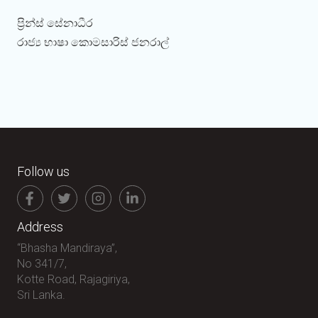
ප්‍රින්ස් සේනාධීර
රාජ්‍ය භාෂා කොමසාරිස් ජනරාල්
Follow us
Address
“Bhasha Mandiraya”,
No 341/7,
Kotte Road, Rajagiriya,
Sri Lanka.