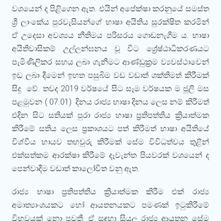
වශයෙන් ද පිළිගෙන ඇත. එයින් අපේක්ෂා කරනුයේ සමස්ත
ශ්‍රී ලාංකේය පුරවැසියන්ගේ භාෂා අයිතිය සුරක්ෂිත කරමින්
ඒ උදෙසා අවශ්‍යය නීතිමය පරිසරය ගොඩනැගීම ය. භාෂා
අයිතිවාසිකම් උල්ලන්ඝනය වූ විට ශ්‍රේෂ්ඨාධිකරණයට
පැමිණිලිකර සහය ලබා ගැනීමට ආණ්ඩුක්‍රම ව්‍යවස්ථාවෙන්
ඉඩ ලබා දීමෙන් ඉහත පසුබිම වඩ වඩාත් ශක්තිමත් කිරීමක්
සිදු වේ. තවද 2019 වර්ෂයේ සිට සෑම වර්ෂයක ම ජූලි මස
පළමුවන ( 07.01) දිනය රාජ්‍ය භාෂා දිනය ලෙස නම් කිරීමත්
එදින සිට සතියක් පුරා රාජ්‍ය භාෂා ප්‍රතිපත්තිය ක්‍රියාත්මක
කිරීමේ සතිය ලෙස ප්‍රකාශයට පත් කිරීමත් භාෂා අයිතියේ
විශ්වීය භායව තහවුරු කිරීමක් සේම විවිධත්වය තුළින්
එක්සත්කම ආරක්ෂා කිරීමේ දෑවැන්ත පියවරක් වශයෙන් ද
පෙන්වාදීම වඩාත් කාලෝචිත වනු ඇත.
රාජ්‍ය භාෂා ප්‍රතිපත්තිය ක්‍රියාත්මක කිරීම එක් රාජ්‍ය
අමාත්‍යාංශයකට හෝ ආයතනයකට පමණක් ඉටුකිරීමේ
විභවයක් නො පවතී. ඒ සඳහා සියලූ රාජ්‍ය ආයතන සේම