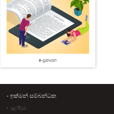
e-ප්‍රකාශන
- ඉක්මන් සම්බන්ධක
මුල් පිටුව