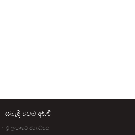
- සබැඳි වෙබ් අඩවි
ශ්‍රී ලංකාවේ ජනාධිපති