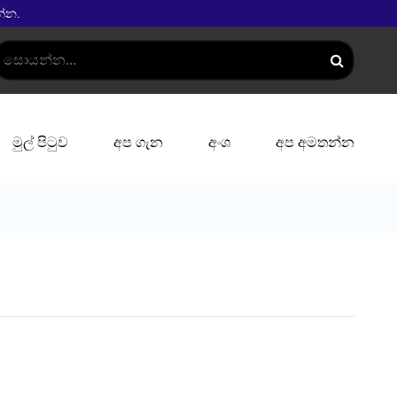
්න.
මුල් පිටුව
අප ගැන
අංශ
අප අමතන්න