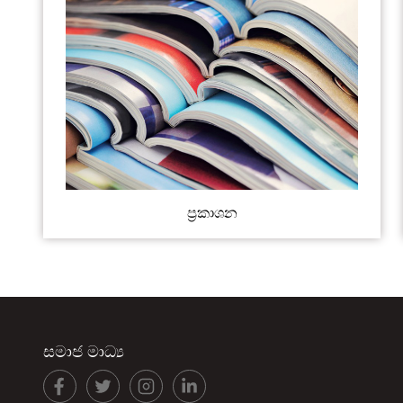
ප්‍රකාශන
සමාජ මාධ්‍ය