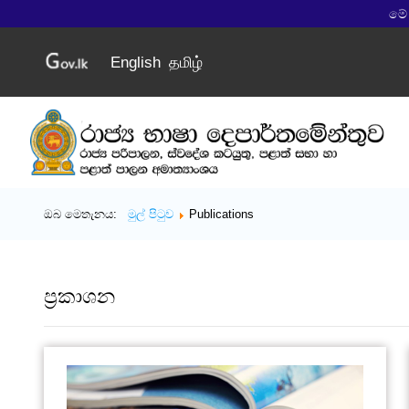
මේ
English
தமிழ்
ඔබ මෙතැනය:
මුල් පිටුව
Publications
ප්‍රකාශන