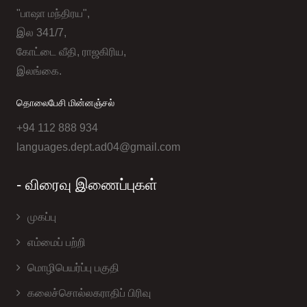
"பாஷா மந்திரய",
இல 341/7,
கோட்டை வீதி, ராஜகிரிய,
இலங்கை.
தொலைபேசி மின்னஞ்சல்
+94 112 888 934
languages.dept.ad04@gmail.com
- விரைவு இணைப்புகள்
முகப்பு
எம்மைப் பற்றி
மொழிபெயர்ப்பு பகுதி
கலைச்சொல்லகராதிப் பிரிவு