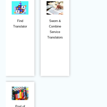
Find
Sworn &
Translator
Combine
Service
Translators
Pool of